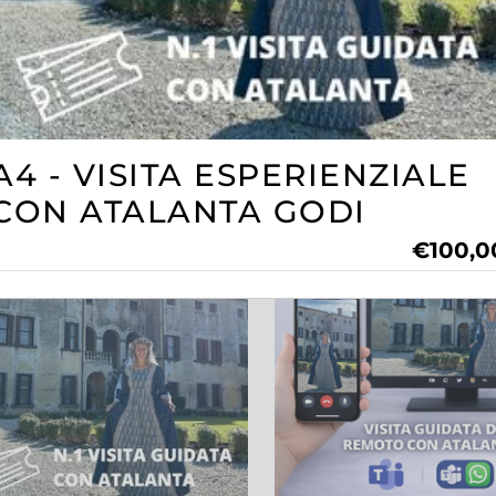
 CONCORSO FOTOGRAFICO
A32- VISITA PRIVATA C
DINI IN FIORE
PROPRIETÁ
€15,00
€
A4 - VISITA ESPERIENZIALE
CON ATALANTA GODI
€100,0