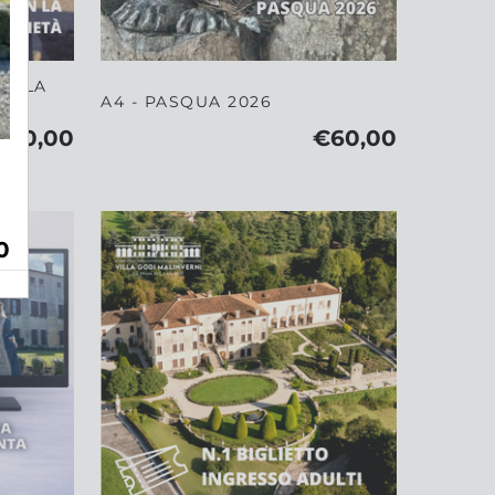
ON LA
A4 - PASQUA 2026
280,00
€60,00
0