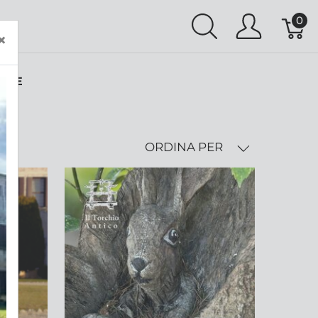
0
×
DATE
ORDINA PER