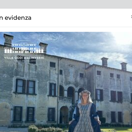
VILLA GODI MALINVERNI
PRODOTTI (11)
In evidenza
TUTTI
BIGLIETTI INGRESSO
EVENTI
VISITE GUI