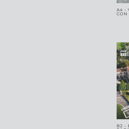
A4 -
CON 
B2 -